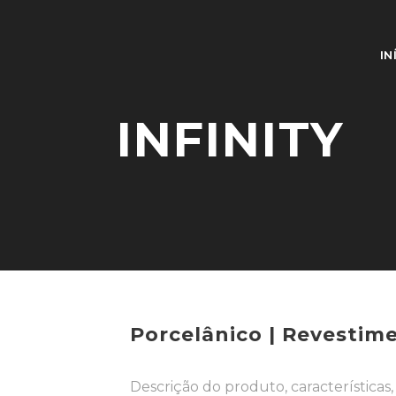
IN
INFINITY
Porcelânico | Revestim
Descrição do produto, características, 