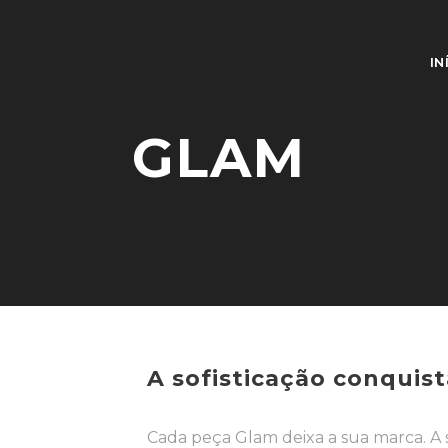
IN
GLAM
A sofisticação conquis
Cada peça Glam deixa a sua marca. A 